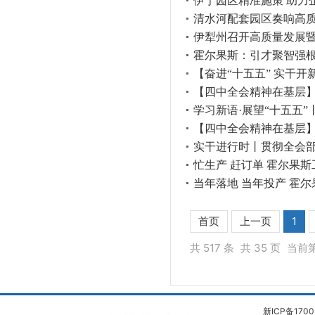
伊宁园区精准施策 助力
清水河配套园区奏响高
伊犁州召开高质量发展
霍尔果斯：引才聚智强根
【奋进“十五五” 实干
【四中全会精神在基层】
学习新语·展望“十五五
【四中全会精神在基层】
实干进行时丨贯彻全会部
忙生产 赶订单 霍尔果
当年落地 当年投产 霍
首页
上一页
1
共 517 条
共 35 页
当前第
新ICP备1700