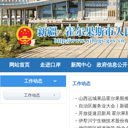
欢迎访问新疆维吾尔自治区霍尔果斯政府网站！
今天是：
2026年8月6日 星期四
网站首页
走进口岸
新闻中心
政府信息公开
工作动态
工作动态
工作动态
山西运城果品霍尔果斯
自治区服务业大会丨新疆
开放提速启新局 霍尔果
伊犁川宁生物技术股份有