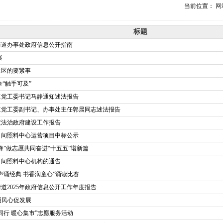
当前位置：
网
标题
街道办事处政府信息公开指南
展
社区的要紧事
“触手可及”
街道党工委书记马静通知述法报告
街道党工委副书记、办事处主任郭晨同志述法报告
年度法治政府建设工作报告
日间照料中心运营项目中标公示
锋”做志愿共同奋进“十五五”谱新篇
日间照料中心机构的通告
声诵经典 书香润童心”诵读比赛
道2025年政府信息公开工作年度报告
通民心促发展
同行 暖心集市”志愿服务活动