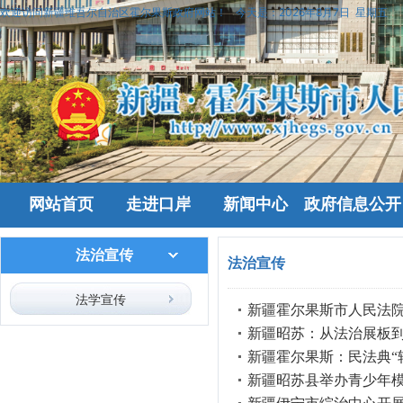
欢迎访问新疆维吾尔自治区霍尔果斯政府网站！
今天是：
2026年8月7日 星期五
网站首页
走进口岸
新闻中心
政府信息公开
法治宣传
法治宣传
法学宣传
新疆霍尔果斯市人民法院
新疆昭苏：从法治展板到
新疆霍尔果斯：民法典“
新疆昭苏县举办青少年模