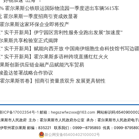
产好物加速“出海”！
58% 霍尔果斯公铁联运国际物流园一季度进出车辆5615车
亿元 霍尔果斯一季度招商引资成效显著
 霍尔果斯这家环保企业即将投产
五” 实干开新局】伊宁园区营利性服务业跑出发展“加速度”
尔果斯共享检验室正式揭牌
五” 实干开新局】赋能向西开放 中国南伊细胞生命科技馆书写边
五” 实干开新局】霍尔果斯多语种跨境直播红红火火
尔果斯创新供应链金融产品赋能汽车贸易
峻盈达签署战略合作协议
·霍尔果斯答卷】招商引资量质双升 发展更具韧性
新ICP备17002354号-1
邮箱：
hegszwfwzxxx@163.com
网站标识码:654090000
尔果斯市人民政府 主办：霍尔果斯市人民政府办公室 承办：霍尔果斯市人民政府电子
犁州霍尔果斯 邮编：835221 联系我们：0999—8795893 传真：0999-87958
新公网安备65400402100002号