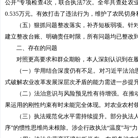
公开
”
专项检查
4
次，
联合执法
7
次
。全年共查处农
0.
535
万元。有效打击了违法行为，维护了农民切身
（五）狠抓问题整改落实，补齐短板弱项。
针
建立整改台账、明确责任时限，所有问题均已整改
二、存在的问题
对照更高要求和群众期盼，本人深刻认识到在
（一）学用结合深度仍有不足。
对习近平法治
式破解农业改革发展深层次矛盾的能力需进一步提
（二）法治意识与风险预见性有待增强。
在推
果运用的刚性约束有时未能完全体现。对农业农村
（三）执法规范化水平需持续提升。
部分执法
序
”
的惯性思维尚未根除。涉企行政执法
“
温度
”
与
“
力