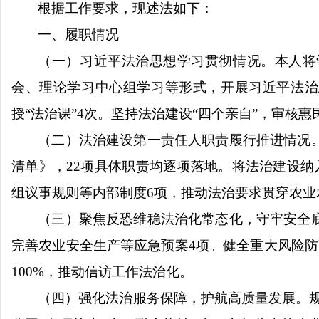
根据工作要求，现述法如下：
一、履职情况
（一）习近平法治思想学习贯彻情况。
本人将
会、理论
学习
中心组学习等形式，开展习近平法治
授
“
法治课
”
4
次。坚持法治建设
“
四个亲自
”
，审核惠
（二）法治建设第一责任人职责履行推进情况
清单》，
22
项具体职责均逐项落地。将法治建设纳
组议事规则等内部制度
6
项，推动法治要求贯穿农业
（三）聚焦反恐维稳法治化常态化，守牢安全
完善农业安全生产等应急预案
4
项。健全重大风险防
100%
，推动信访工作法治化。
（四）强化法治服务保障，护航高质量发展。