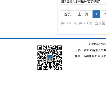
湖羊养殖为乡村振兴“畜势赋能”
首页
上一页
1
2
共 336 条
共 23 页
当前第 
新ICP备1700
开办：霍尔果斯市人民政
地址：新疆伊犁州霍尔果斯 邮