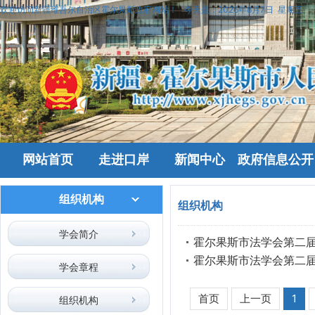
欢迎访问新疆维吾尔自治区霍尔果斯政府网站！
今天是：
2026年8月7日 星期五
网站首页
走进口岸
新闻中心
政府信息公开
组织机构
组织机构
学会简介
霍尔果斯市法学会第二
霍尔果斯市法学会第二
学会章程
首页
上一页
1
组织机构