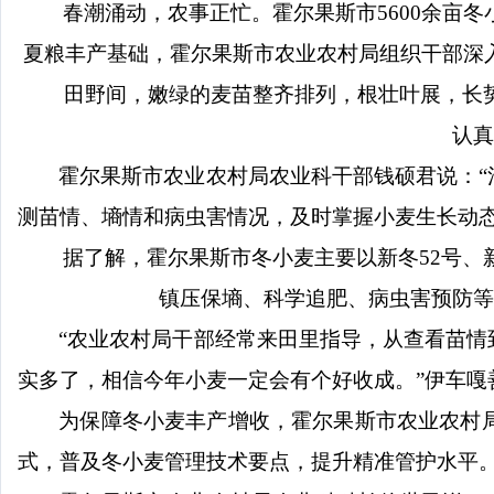
春潮涌动，农事正忙。霍尔果斯市
5600余亩冬
夏粮丰产基础，霍尔果斯市农业农村局组织
干部深
田野间，嫩绿的麦苗整齐排列，根壮叶展，长
认真
霍尔果斯市农业农村局农业科干部钱硕君说：
“
测苗情、墒情和病虫害情况，及时掌握小麦生长动
据了解，霍尔果斯市冬小
麦主要以新冬
52号
镇压保墒、科学追肥、病虫害预防等
“农业农村局干部经常来田里指导，从查看苗
实多了，相信今年小麦一定会有个好收成。”伊车嘎
为保障冬小麦丰产增收，霍尔果斯市农业农村
式，普及冬小麦管理技术要点，提升精准管护水平