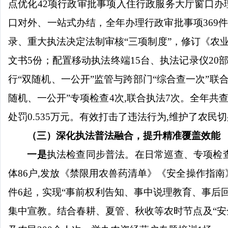
点优化
42
项
行政审批事项入住行政服务大厅窗口办
口对外、一站式办结
，全年办理行政审批事项
369
录、重大执法决定法制审核
“三项制度”，
修订《农
文书
5
份；配置移动执法终端
15
台、执法记录仪
20
行
“双随机、一公开”监管与跨部门“综合查一次”
随机、一公开”专项检查
4
次
,
联合执法
7
次
。
全年共
处罚
0.
535
万元。有效打击了违法行为
,
维护了农民切
（三）
深化执法普法融合，提升精准覆盖效能
一是
执法检查同步普法。在日常巡查、专项检
体
86
户
,
发放《禁限用农兽药清单》《安全操作指南
件
6
起
，
实现
“
事前权利告知、事中说理教育、事后
集中宣教
。
结合春耕、夏管、秋收等农时节点及
“
安