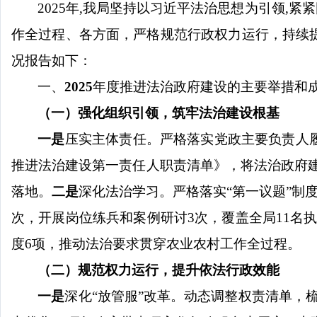
2025
年
,
我局坚持以习近平法治思想为引领
,
紧紧
作全过程、各方面，严格规范行政权力运行，持续
况报告如下
：
一、
2025
年度推进法治政府建设的主要举措和
（一）强化组织引领，筑牢法治建设根基
一是
压实主体责任。严格落实党政主要负责人
推进法治建设第一责任人职责清单》，将法治政府
落地。
二是
深化法治学习。
严格落实
“第一议题”制
次，开展岗位练兵和案例研讨
3
次，覆盖全局
11
名
度
6
项，推动法治要求贯穿农业农村工作全过程。
（二）规范权力运行，提升依法行政效能
一是
深化
“放管服”改革。动态调整权责清单，