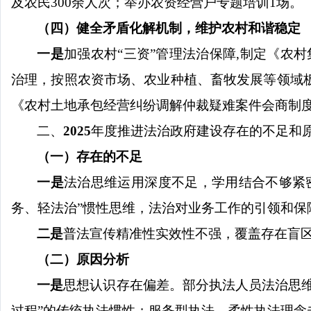
及农民
300
余人次；举办农资经营户专题培训
1
场。
（
四
）健全矛盾化解机制，维护农村和谐稳定
一是
加强农村
“三资”管理法治保障
,
制定《农村
治理，按照农资市场、农业种植、畜牧发展等领域
《农村土地承包经营纠纷调解仲裁疑难案件会商制
二、
2025
年度推进法治政府建
设存在的不足和
（一）存在的不足
一是
法治思维运用深度不足，学用结合不够紧
务、轻法治”惯性思维，法治对业务工作的引领和保
二是
普法宣传精准性实效性不强，覆盖存在盲
（二）原因分析
一是
思想认识存在偏差。部分执法人员法治思
过程”的传统执法惯性；服务型执法、柔性执法理念