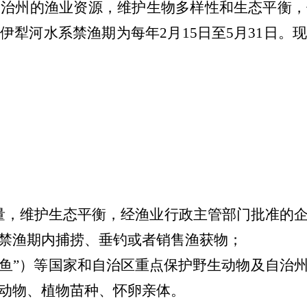
自治州的渔业资源，维护生物多样性和生态平衡，
，
伊犁河水系禁渔期为每年
2
月
15
日至
5
月
31
日
。
。
量，维护生态平衡，经渔业行政主管部门批准的
禁渔期内捕捞、垂钓或者销售渔获物；
鱼”）等国家和自治区重点保护野生动物及自治州
动
物
、植物苗种、怀卵亲体。