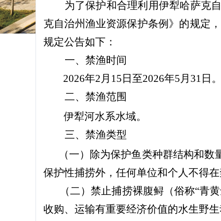
为了保护和合理利用伊犁哈萨克
克自治州渔业资源保护条例》
的
规定
规定公告如下：
一、
禁渔时间
202
6
年
2
月
15
日至
202
6
年
5
月
31
日
二、禁渔
范围
伊犁河水系水域
。
三、禁渔类型
（一）除为保护鱼类种群结构和数
保护性捕捞外，任何单位和个人不得在
（二）禁止捕捞裸腹鲟（俗称“青黄
收购、运输有重要经济价值的水生野生