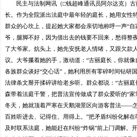
民主与法制网讯（
□钱超峰通讯员阿尔达克）古
长。作为全院派出法庭中最年轻的庭长，她用女性
群众的心坎上，提起她大家都会亲切地称呼一声“自家
爷，腿脚不好，因为借出去的钱要不回来，愁得整
了大爷家。炕头上，她先安抚老人情绪，又跟欠款
议。大爷攥着她的手，激动道：“古丽庭长，你就像
各族群众谈好“交心话”，她利用所有零碎时间钻研
法律条文掰开揉碎讲给老乡听。群众都说：“古丽庭
森带着法庭干警，把普法宣传做成了群众爱听的“家
冬天，她就顶着严寒在天鹅湖景区向游客普法——
百姓听进去、记得住、用得上。”把矛盾纠纷化解在
及时联系法庭，她能赶在纠纷“炸锅”前上门调解。