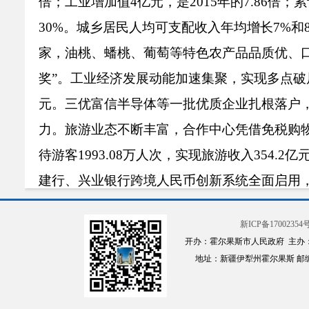
倍；工业增加值4亿元，是2015年的7.86倍
30%。城乡居民人均可支配收入年均增长7%
家，油桃、蟠桃、葡萄等特色农产品品质优、
奖”。工业经济发展动能加速集聚，实现多点破局
元。三优富信半导体等一批优质企业扎根落户
力。旅游业态不断丰富，合作中心凭借免税购物
待游客1993.08万人次，实现旅游收入354
建行、兴业银行跨境人民币创新系统全面启用，
经济指标增速位列全州首位，拉动全州经济发
新ICP备17002354号
五年来，我们坚持协同发展，城乡面貌深刻
开办：霍尔果斯市人民政府 主办
高标准完成
中央生态环境保护督察
反馈整改任
地址：新疆伊犁州霍尔果斯 邮编：835
地水质达标率100%。“河长制”实现常态化
处理率达100%，危险废物及医疗废物处置率达1