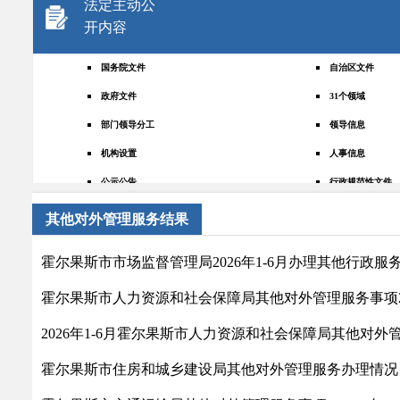
法定主动公
开内容
国务院文件
自治区文件
政府文件
31个领域
部门领导分工
领导信息
机构设置
人事信息
公示公告
行政规范性文件
+
规划统计
应急管理
其他对外管理服务结果
权责清单
财政预决算
霍尔果斯市市场监督管理局2026年1-6月办理其他行政服
法律法规
政府采购
霍尔果斯市人力资源和社会保障局其他对外管理服务事项2
政策解读
人大建议
政协提案
重点领域
2026年1-6月霍尔果斯市人力资源和社会保障局其他对
政府会议
行政事业性收费
霍尔果斯市住房和城乡建设局其他对外管理服务办理情况
助企纾困
重大决策预公开