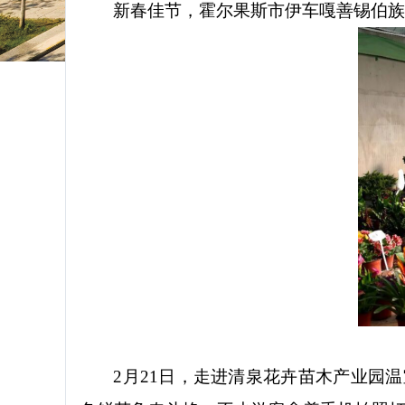
新春佳节，霍尔果斯市伊车嘎善锡伯
2月21日，走进清泉花卉苗木产业园