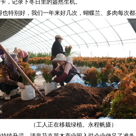
打卡，记录下冬日里的盎然生机。
得也特别好，我们一年来好几次，蝴蝶兰、多肉每次都
（工人正在移栽绿植。永程帆
摄）
费持续升温，清泉花卉苗木产业园入驻企业做足了准备