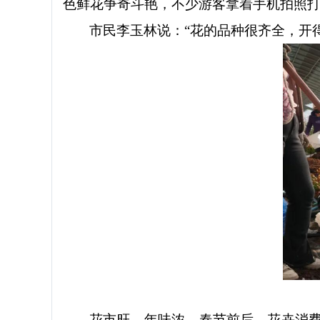
色鲜花争奇斗艳，不少游客拿着手机拍照
市民李玉林说：
“花的品种很齐全，开
花市旺，年味浓。春节前后，花卉消