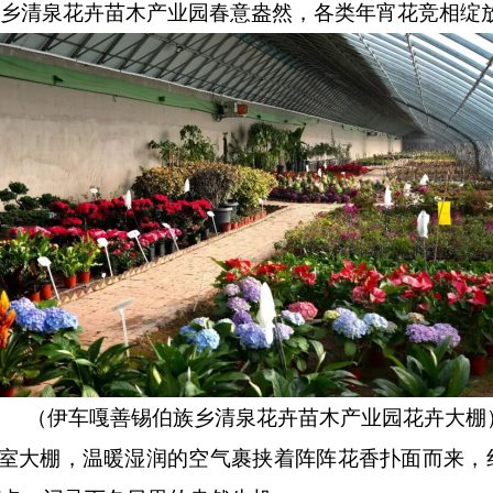
族乡清泉花卉苗木产业园春意盎然，各类年宵花竞相绽
（伊车嘎善锡伯族乡清泉花卉苗木产业园花卉大棚
温室大棚，温暖湿润的空气裹挟着阵阵花香扑面而来