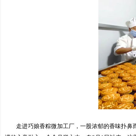
走进巧娘香粽微加工厂，一股浓郁的香味扑鼻