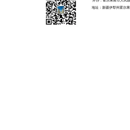
开办：霍尔果斯市人民政
地址：新疆伊犁州霍尔果斯 邮