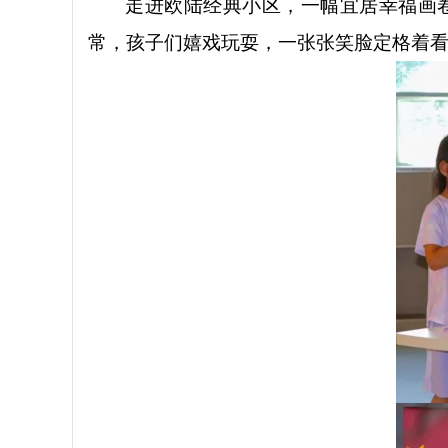
走进欧陆经典小区，一幅宜居幸福画
常，孩子们嬉戏玩耍，一张张笑脸定格着