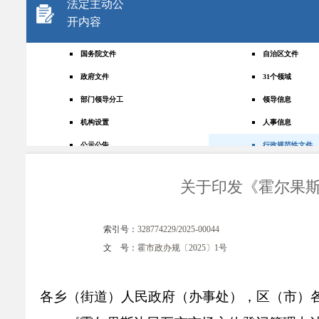
法定主动公
开内容
国务院文件
自治区文件
政府文件
31个领域
部门领导分工
领导信息
机构设置
人事信息
公示公告
行政规范性文件
+
规划统计
应急管理
关于印发《霍尔果
权责清单
财政预决算
法律法规
政府采购
索引号：
328774229/2025-00044
政策解读
人大建议
文 号：
霍市政办规〔2025〕1号
政协提案
重点领域
政府会议
行政事业性收费
各乡（街道）人民政府（办事处），区（市）
助企纾困
重大决策预公开