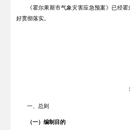
乡村振兴
公共企事业单位
《霍尔果斯市
气象灾害
应急预案》已经
霍
优化营商环境
行政许可／行政
好贯彻落实。
双随机、一公开
一、
总则
（一）
编制目的