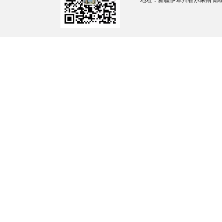
地址：新疆伊犁州霍尔果斯 邮编：835
坚持以习近平新时代中国特色社会主义思
灾新理念，认真落实习近平总书记关于气象工
富裕、生态良好
”
战略定位，围绕落实
“
监测精
气象工作的新要求，全面
提高
气象灾害防范、
（四）
适用范围
本预案适用于发生在
本市
区域内的暴雨、
气象灾害应急处置。
因气象因素引发水旱灾害、地质灾害、冰
案规定执行。
（
五
）
工作原则