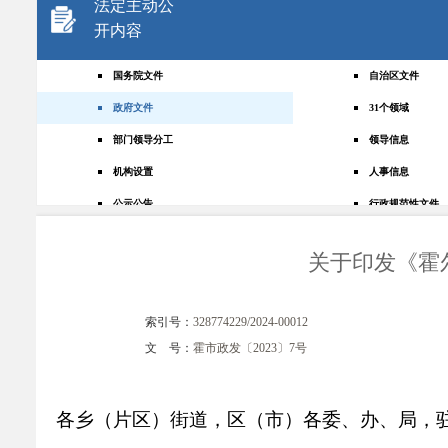
法定主动公
开内容
国务院文件
自治区文件
政府文件
31个领域
部门领导分工
领导信息
机构设置
人事信息
公示公告
行政规范性文件
+
规划统计
应急管理
关于印发《霍
权责清单
财政预决算
法律法规
政府采购
索引号：
328774229/2024-00012
政策解读
人大建议
文 号：
霍市政发〔2023〕7号
政协提案
重点领域
政府会议
行政事业性收费
各乡（片区）
街道
，区（市）各委、办、局，
助企纾困
重大决策预公开