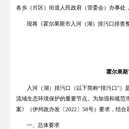
乡村振兴
公共企事业单位
各乡（片区）街道人民政府（管委会）办事处
优化营商环境
行政许可／行政
双随机、一公开
现将
《
霍尔果斯市入河（湖）排污口排查
霍尔果斯
入河（湖）排污口（以下简称
“
排污口
”
）
流域生态环境保护的重要节点。为加强和规范
案》（伊州政办发〔
2022
〕
58
号）要求，结合
一、总体要求