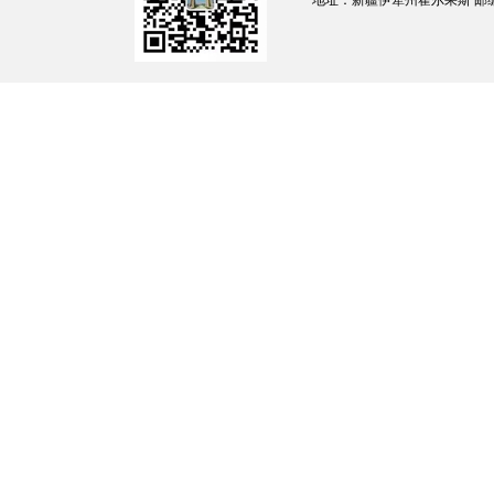
（一）全面排查，追根溯源
地址：新疆伊犁州霍尔果斯 邮编：835
1
．
统筹整合入河污染物排放信息。
全面
原来分散的水利部门入河排污口设置管理信息
息进行有效整合，初步分析入河排污口基本信
于
2023
年
3
月
30
日前完成资料整合，并报市生
管理委员会、南部产业园区管理委员会
、合作
〈
片区
〉
街道）
2
．
组织排污口排查。
按照
“
有口皆查、应
2021
）
工作要求，组织开展排查，摸清排污口
征及去向等信息。排查范围分为重点区域和一
线和自然岸线）为基准向陆地延伸至少
1
千米
相对突出、环境风险高、生态敏感脆弱区域。