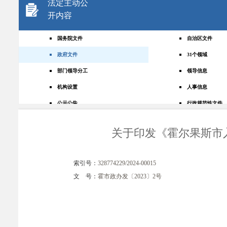
法定主动公
开内容
国务院文件
自治区文件
政府文件
31个领域
部门领导分工
领导信息
机构设置
人事信息
公示公告
行政规范性文件
+
规划统计
应急管理
关于印发《霍尔果斯市
权责清单
财政预决算
法律法规
政府采购
索引号：
328774229/2024-00015
政策解读
人大建议
文 号：
霍市政办发〔2023〕2号
政协提案
重点领域
政府会议
行政事业性收费
助企纾困
重大决策预公开