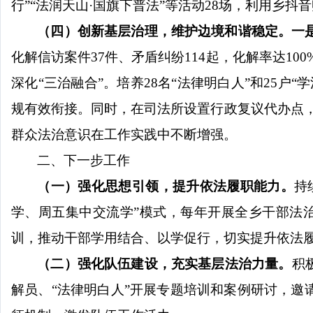
行
”“
法润天山
·
国旗下普法
”
等活动
28
场，利用乡抖音
（四）创新基层治理，维护边境和谐稳定
。
一
化解信访案件
37
件、矛盾纠纷
114
起，化解率达
100
深化
“
三治融合
”
。培养
28
名“法律明白人”和
25
户“
规有效衔接。同时，在司法所设置行政复议代办点
群众法治意识在工作实践中不断增强
。
二、
下一步工作
（一）强化思想引领，提升依法履职能力
。
持
学、周五集中交流学
”
模式，每年开展全乡干部法
训，推动干部学用结合、以学促行，切实提升依法
（二）强化队伍建设，充实基层法治力量
。
积
解员、
“
法律明白人
”
开展专题培训和案例研讨，邀