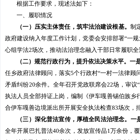
根据工作要求，现述法如下：
一、履职情况
（一）压实主体责任，筑牢法治建设根基。
制
政府
建设
纳入年度工作计划，
党委会安排部署
“一
心组学法
2
场次
，
推动法治理念融入干部日常履职全
（二）规范行政行为，提升依法决策水平
。
一
任乡政府
法律顾问，
落实
5
个行政村“
一村一法律顾
矛盾纠纷
20
余件
。全年召开党政联席会
22
场，审议
“
执法人员全部持证上岗，编制《伊车嘎善锡伯族乡
合伊车嘎善边境派出所开展安全
执法
检查
83
场次，
（三）深化普法宣传，厚植全民法治理念
。
一
全年开展巴扎普法
40
余次，发放宣传品
1
万余份，