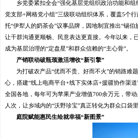
乡党委紧扣全会“强化基层党组织政治功能和组
党支部
+
网格党小组”三级联动组织体系，覆盖
5
个行
托“伊犁人的奶茶会”议事品牌，因地制宜推出“锡伯
让干群沟通更顺畅、民意表达更直接。今年以来，
成为基层治理的“定盘星”和群众信赖的“主心骨”。
产销联动破瓶颈
激活增收
“
新引擎
”
为打破农产品“优而不贵、好而不火”的销路难
心，搭建“线上电商平台
+
线下实体店
+
援疆协作渠道
全国各地，每年可为苹果产业增值
700
余万元，带动
人次，让乡域内的“沃野珍宝”真正转化为群众口袋里
庭院赋能惠民生
绘就幸福
“
新图景
”