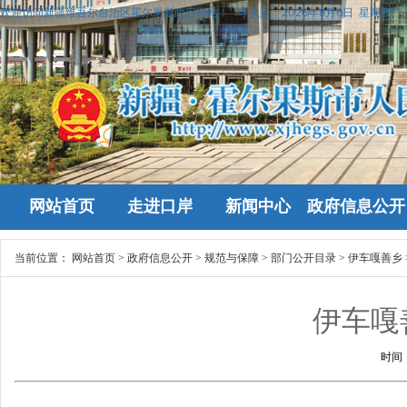
欢迎访问新疆维吾尔自治区霍尔果斯政府网站！
今天是：
2026年8月6日 星期四
网站首页
走进口岸
新闻中心
政府信息公开
当前位置：
网站首页
>
政府信息公开
>
规范与保障
>
部门公开目录
>
伊车嘎善乡
伊车嘎
时间