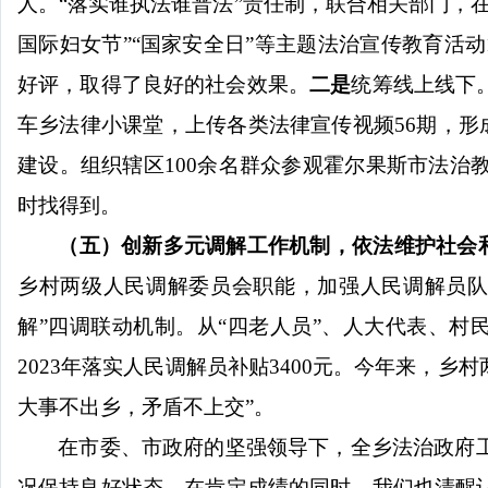
人。“落实谁执法谁普法”责任制，
联合相关部门，
国际妇女节”“国家安全日”等主题法治宣传教育活动
好评，取得了良好的社会效果。
二
是
统筹线上线下
车乡法律小课堂，上传各类法律宣传视频
56
期，形
建设。组织辖区
100
余名群众参观霍尔果斯市法治
时找得到。
（五）创新多元调解工作机制，依法维护社会
乡村两级人民调解委员会职能，加强人民调解员队
解”四调联动机制。从
“
四老人员
”
、人大代表、村
2023
年落实人民调解员补贴
3400
元。今年来，乡村
大事不出乡，矛盾不上交
”
。
在市委、市政府的坚强领导下，全乡法治政府
况保持良好状态。
在肯定成绩的同时，我们也清醒