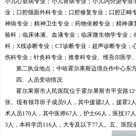
小儿心脏病专业；小儿肾病专业；小儿内分泌专业
/
业；口腔颌面外科专业；口腔修复专业；口腔正畸
神病专业；精神卫生专业；药物依赖专业；精神康
验科；临床体液、血液专业；临床微生物学专业；
科；
X
线诊断专业；
CT
诊断专业：超声诊断专业；
伤科专业；针灸科专业；推拿科专业、维吾尔医学
第二执业地点；中哈霍尔果斯边境合作中心东
四、人员变动情况
霍尔果斯市人民医院位于霍尔果斯市平安路
12
张。现有领导班子成员
9
人，其中援疆
2
人，援霍
2
术人员
170
人，其中医师
67
人，护士
66
人，医技
37
3
人，本科学历
116
人，大专及以下
77
人。
五、医院