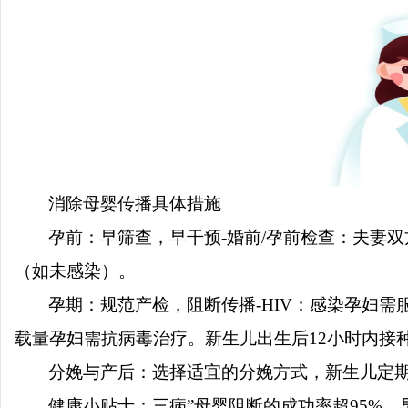
消除母婴传播具体措施
孕前：早筛查，早干预
-婚前/孕前检查：夫妻
（如未感染）。
孕期：规范产检，阻断传播
-HIV：感染孕妇
载量孕妇需抗病毒治疗
。
新生儿出生后
12小时内接
分娩与产后：选择适宜的分娩方式，新生儿定
健康小贴士：三病
”母婴阻断的成功率超
95%
，