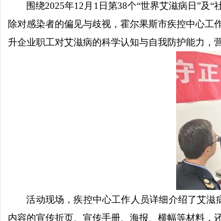
围绕
2025
年
12
月
1
日第
38
个
“
世界艾滋病日
”
及
“
除对感染者的偏见与歧视，霍尔果斯市疾控中心工
升企业职工对艾滋病的科学认知与自我防护能力，
活动现场，疾控中心工作人员详细介绍了艾滋
内容的宣传折页、宣传手册、海报、横幅等材料，