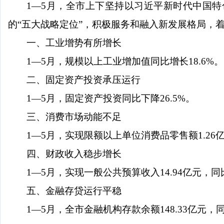
1
—
5
月，全市上下坚持以习近平新时代中国特
的
“五大战略定位”，积极服务和融入新发展格局，
一
、工业
增势有所增长
1
—
5
月，
规模以上工业增加值同比
增长
18.6
%
。
二、
固定资产投资承压运行
1
—
5
月，
固定资产投资同比下降
26.5
%
。
三、
消费市场
动能不足
1
—
5
月，
实现
限额以上单位消费品零售额
1.26
四、财政收入稳步增长
1
—
5
月，
实现一般公共预算收入
14.94
亿元，同
五、金融存贷运行平稳
1
—
5
月，
全市
金融机构存款余额
148.33
亿元，