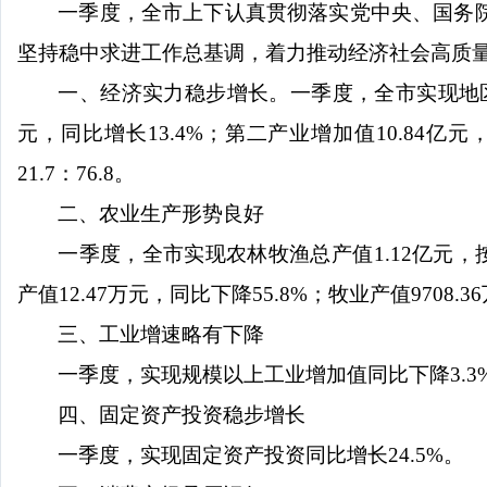
一季度，全市上下认真贯彻落实党中央、国务
坚持稳中求进工作总基调，着力推动经济社会高质
一、经济实力稳步增长。
一季度，全市实现地
元，同比增长
13.4
%
；
第二产业增加值
10.84
亿元
21.7
：
76.8
。
二、
农业生产形势良好
一季度，
全市实现农林牧渔总产值
1.12
亿元，
产值
12.47
万元，同比下降
55.8%
；牧业产值
9708.36
三
、工业
增速略有下降
一季度
，
实现规模以上工业增加值同比
下降
3.3
四、固定资产投资稳步增长
一季度
，实现固定资产投资同比
增长
24.5
%
。