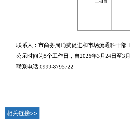
工项目
联
系
人：市商务局消费促进和市场流通科干部
公示时间为
5
个工作日，自
2026
年
3
月
24
日至
3
联系电话
:0999-8795722
相关链接>>