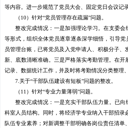
等内容。进一步规范了党员大会、固定党日会议记
（10）针对“党员管理存在疏漏”问题。
整改完成情况：一是加强理论学习。在支委会
等形式，组织全体党员逐章逐条深学细悟，引导党
员管理台账，已将党员及入党申请人、积极分子、
新、底数清晰准确。三是严格落实考勤管理。在开
记录、数据统计工作，并及时将考勤情况分类整理
7.关于“干部队伍建设有短板”问题的整改。
（11）针对“专业力量薄弱”问题。
整改完成情况：一是充实干部队伍力量。已向
科室人员结构。同时，将经济学专业纳入干部招录
队伍专业素养；对新调整干部明确各岗位责任清单