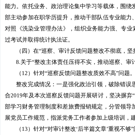
能力。依托业务、政治理论集中学习等载体，围绕
部主动参加在职学历提升，推动干部队伍专业能力
对照
《洗染业管理办法》
，组织业务能力强、专业
过考试并取得统计执法证。
（四）在“巡察、审计反馈问题整改不彻底，坚持‘
8.关于“整改主体责任压得不实，推动巡察、
（12）针对“巡察反馈问题整改质效不高”问题
整改完成情况：一是强化政治引领，破除错误
合2019年及本次巡察反馈问题开展研讨，坚决摒
部学习财务管理制度和差旅费报销规定，分管领导
展党员工作规范，指派党务工作者参加上级培训，
（13）针对“对审计整改‘后半篇文章’重视不够