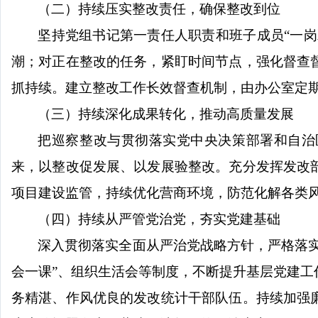
（二）持续压实整改责任，确保整改到位
坚持党组书记第一责任人职责和班子成员“一岗
潮；对正在整改的任务，紧盯时间节点，强化督查
抓持续。建立整改工作长效督查机制，由办公室定
（三）持续深化成果转化，推动高质量发展
把巡察整改与贯彻落实党中央决策部署和自治
来，以整改促发展、以发展验整改。充分发挥发改
项目建设监管，持续优化营商环境，防范化解各类
（四）持续从严管党治党，夯实党建基础
深入贯彻落实全面从严治党战略方针，严格落
会一课”、组织生活会等制度，不断提升基层党建
务精湛、作风优良的发改统计干部队伍。持续加强