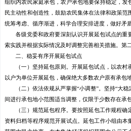
组织内农民家庭承包，农户承包地要保持稳定，发
民主动性和创造性，鼓励农民集体在法律和政策范
统筹考虑、循序渐进，科学合理安排进度，做好矛
各级党委和政府要深刻认识开展延包试点的重
索实践并根据实际情况及时调整完善相关措施。第
二、稳妥有序开展延包试点
（一）坚持延包原则。开展延包试点，以农村
以户为单位开展延包，确保绝大多数农户原有承包
（二）依法依规从严掌握“小调整”。坚持“大稳
间进行承包地小范围适当调整，仅限于少数存在承
（三）规范延包程序。要按照延包工作规程确
资料归档等程序规范开展试点。延包工作小组由本