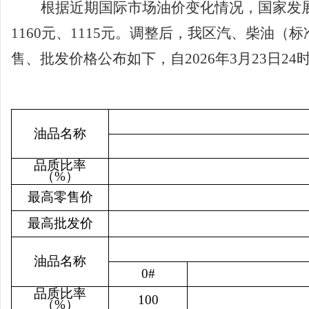
根据近期国际市场油价变化情况，国家发
1160
元、
1115
元。调整后，我区汽、柴油（标
售、批发价格公布如下，自
2026
年
3
月
23
日
24
油品名称
品质比率
（
%）
最高零售价
最高批发价
油品名称
0#
品质比率
100
（
%）