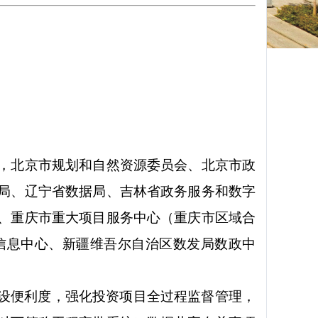
，北京市规划和自然资源委员会、北京市政
局、辽宁省数据局、吉林省政务服务和数字
、重庆市重大项目服务中心（重庆市区域合
信息中心、新疆维吾尔自治区数发局数政中
设便利度，强化投资项目全过程监督管理，