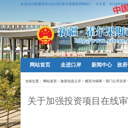
欢迎访问新疆维吾尔自治区霍尔果斯政府网站！
今天是：
2026年8月
网站首页
走进口岸
新闻中心
政府
当前位置：
网站首页
>
政府信息公开
>
规范与保障
>
部门公开目录
关于加强投资项目在线审