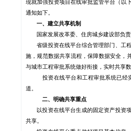
现就加强投资项目在线审批监管平台（以
通知如下。
一、建立共享机制
国家发展改革委、住房城乡建设部负
省级投资在线平台综合管理部门、工
施，规范数据共享流程，保障数据安全，并
与城市工程审批系统做好衔接，实时共享
投资在线平台和工程审批系统已经实
道。
二、明确共享重点
以投资在线平台生成的固定资产投资
共享。