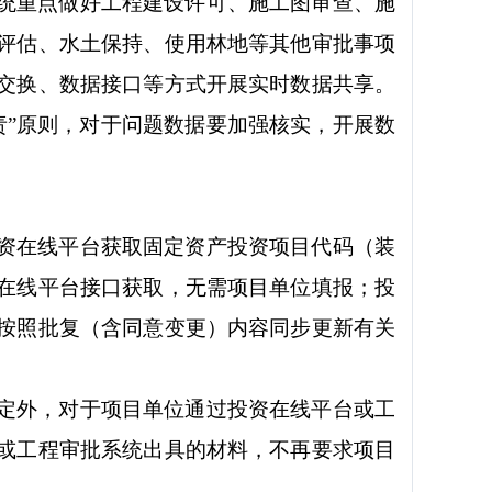
统重点做好工程建设许可、施工图审查、施
评估、水土保持、使用林地等其他审批事项
交换、数据接口等方式开展实时数据共享。
责”原则，对于问题数据要加强核实，开展数
资在线平台获取固定资产投资项目代码（装
在线平台接口获取，无需项目单位填报；投
按照批复（含同意变更）内容同步更新有关
定外，对于项目单位通过投资在线平台或工
或工程审批系统出具的材料，不再要求项目