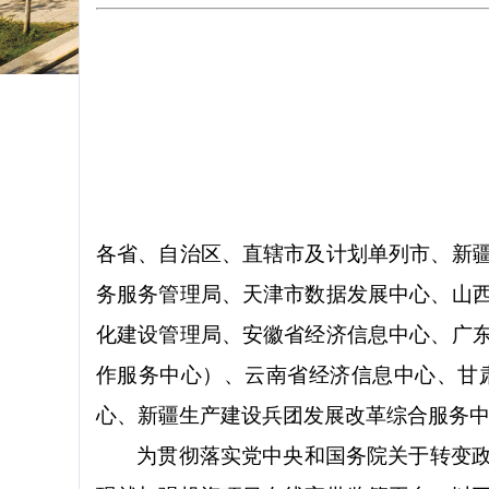
各省、自治区、直辖市及计划单列市、新
务服务管理局、天津市数据发展中心、山
化建设管理局、安徽省经济信息中心、广
作服务中心）、云南省经济信息中心、甘
心、新疆生产建设兵团发展改革综合服务
为贯彻落实党中央和国务院关于转变