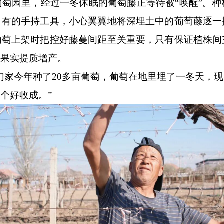
葡萄园里，经过一冬休眠的葡萄藤正等待被
“
唤醒
”
。种
；有的手持工具，小心翼翼地将深埋土中的葡萄藤逐一
葡萄上架时把控好藤蔓间距至关重要，只有保证植株间
力果实提质增产。
们家今年种了
20
多亩葡萄，葡萄在地里埋了一冬天，现
有个好收成。
”