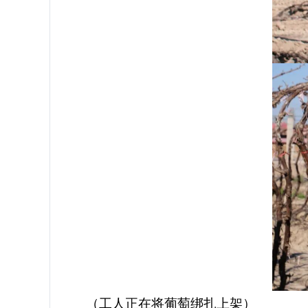
（工人正在将葡萄绑扎上架）