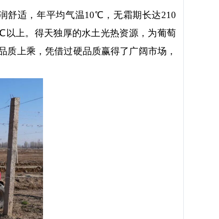
润舒适，年平均气温
10℃
，无霜期长达
210
℃
以上。得天独厚的水土光热资源，为葡萄
品质上乘，凭借过硬品质赢得了广阔市场，