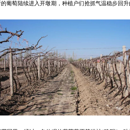
斯的葡萄陆续进入开墩期，种植户们抢抓气温稳步回升
。