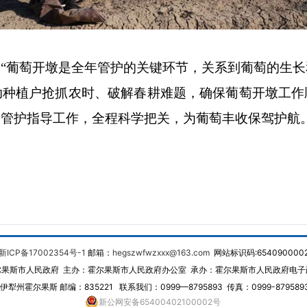
）
：
“
葡萄开墩是全年管护的关键环节，关系到葡萄的生长
助种植户抢抓农时、破解春耕难题，确保葡萄开墩工作
等管护指导工作，全程科学把关，为葡萄丰收保驾护航
新ICP备17002354号-1
邮箱：
hegszwfwzxxx@163.com
网站标识码:654090000
尔果斯市人民政府 主办：霍尔果斯市人民政府办公室 承办：霍尔果斯市人民政府电子
犁州霍尔果斯 邮编：835221 联系我们：0999—8795893 传真：0999-87958
新公网安备65400402100002号