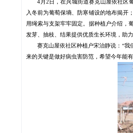
4
月
2
日，在兴城街道赛克山屋依社区
入冬前为葡萄保墒、防寒铺设的地布揭开
用绳索与支架牢牢固定。据种植户介绍，
发芽、抽枝、结果提供优质生长环境，助
赛克山屋依社区种植户宋治静说：
“
我
来的关键是做好病虫害防范，希望今年能