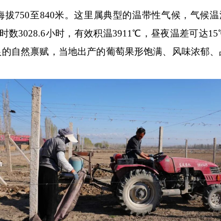
海拔
750
至
840
米。这里属典型的温带性气候，气候温
时数
3028.6
小时，有效积温
3911℃
，昼夜温差可达
15
良的自然禀赋，当地出产的葡萄果形饱满、风味浓郁、