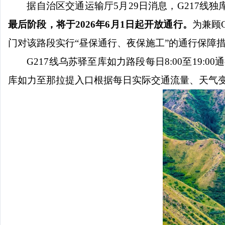
据自治区交通运输厅
5
月
29
日消息，
G217
线独
最后阶段，将于
2026
年
6
月
1
日起开放通行。
为兼顾
门对该路段实行
“
昼保通行、夜保施工
”
的通行保障
G217线乌苏驿至库如力路段每日8:00至19
库如力至那拉提入口根据每日实际交通流量、天气变化