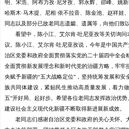
明、宋浩、阿布力孜·尼牙孜、郭永辉、邵峰、姚新
哈斯木·马木提、尼相·依不拉音、陈金池、赵祥娃
同志以及部分已故老同志遗孀、遗属等，向他们致
看望中，陈小江、艾尔肯
·吐尼亚孜等关切询
议。陈小江、艾尔肯·吐尼亚孜说，今年是中国共产
治区党委和政府全面贯彻落实党的二十届四中全会
全面贯彻新发展理念和新时代党的治疆方略，牢牢
央赋予新疆的“五大战略定位”，坚持统筹发展和安
族共同体建设，紧贴民生推动高质量发展，着力做
五”开好局、起好步。希望各位老同志发挥政治优
建设社会主义现代化新疆不断取得新进展新成效。
老同志们感谢自治区党委和政府的关心关怀。