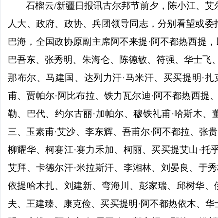
石榴云
/新疆日报讯古尔邦节前夕，陈小江、艾
人大、政府、政协、兵团领导同志，分别看望或委
巴海，全国政协原副主席阿不来提·阿不都热西提，以
巴吾东、张秀明、朱海仑、陈德敏、符强、华士飞、
那布尔、马建国、达列力汗·马米汗、买买提明·扎
甫、贾帕尔·阿比布拉、铁力瓦尔迪·阿不都热西提、
勒、巴代、约尔古丽·加帕尔、穆铁礼甫·哈斯木、
三、玉素甫·艾沙、李东辉、吾甫尔·阿不都拉、张
柳耀华、柯赛江·赛力禾加、柯丽、买买提艾山·托
艾拜、卡德尔汗·米拉斯汗、李湘林、刘晏良、于秀
依提哈木扎、刘建新、弯海川、彭家瑞、邱树华、
夫、王建臻、康克俭、买买提明·阿不都热依木、