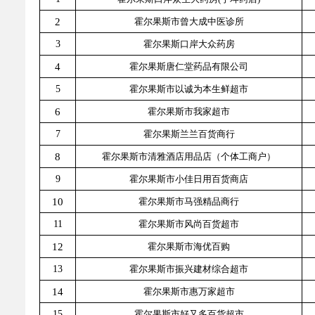
乡村振兴
公共企事业单位
2
霍尔果斯市曾大成中医诊所
优化营商环境
行政许可／行政
3
霍尔果斯口岸大众药房
双随机、一公开
4
霍尔果斯唐仁堂药品有限公司
5
霍尔果斯市以诚为本生鲜超市
6
霍尔果斯市我家超市
7
霍尔果斯兰兰百货商行
8
霍尔果斯市清雅酒店用品店（个体工商户）
9
霍尔果斯市小佳日用百货商店
10
霍尔果斯市马强精品商行
11
霍尔果斯市风尚百货超市
12
霍尔果斯市海优百购
13
霍尔果斯市振兴建材综合超市
14
霍尔果斯市惠万家超市
15
霍尔果斯市好又多百货超市