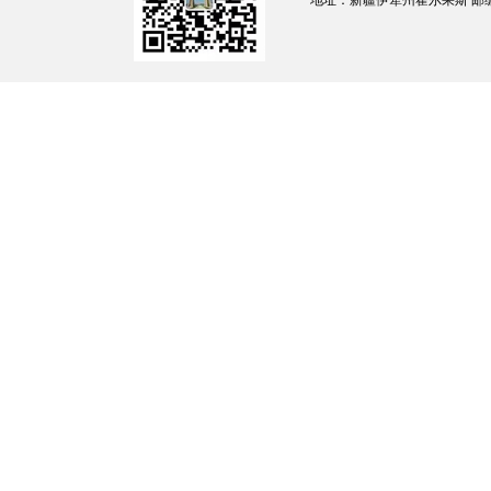
地址：新疆伊犁州霍尔果斯 邮编：835
30
霍尔果斯市如家快餐厅
31
霍尔果斯市马力克餐厅
32
霍尔果斯市尕马玉卤味店
33
霍尔果斯市麦尔哈巴快餐店
34
霍尔果斯市优客莱大盘鸡拌面馆
35
霍尔果斯市达尔阿快餐厅
36
霍尔果斯市疆边烤鱼店
37
霍尔果斯市刘氏家常菜馆
38
霍尔果斯伊德堡肥牛火锅店
39
霍尔果斯北社区邻里中心
40
霍尔果斯市世纪商务酒店
41
霍尔果斯市万豪大酒店
42
霍尔果斯市喀拉宿河康康休闲酒店
43
霍尔果斯市渝川香餐饮店饭店