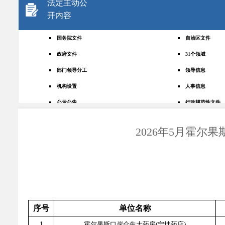
法定主动公
开内容
国务院文件
自治区文件
政府文件
31个领域
部门领导分工
领导信息
机构设置
人事信息
公示公告
行政规范性文件
+
规划统计
应急管理
2026年5月霍
权责清单
财政预决算
法律法规
政府采购
政策解读
人大建议
政协提案
重点领域
政府会议
行政事业性收费
序号
单位名称
助企纾困
重大决策预公开
1
霍尔果斯口岸众生大药房(宁坤药店)