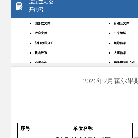
法定主动公
开内容
国务院文件
自治区文件
政府文件
31个领域
部门领导分工
领导信息
机构设置
人事信息
公示公告
行政规范性文件
+
规划统计
应急管理
2026年2月霍
权责清单
财政预决算
法律法规
政府采购
政策解读
人大建议
政协提案
重点领域
政府会议
行政事业性收费
序号
单位名称
助企纾困
重大决策预公开