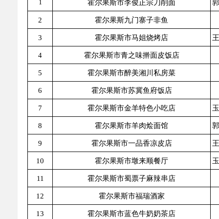
1
霍尔果斯市李俊正宗刀削面
郭
乡村振兴
公共企事业单位
2
霍尔果斯九门寨子非鱼
优化营商环境
行政许可／行政
3
霍尔果斯市马姐烧烤店
王
双随机、一公开
4
霍尔果斯市青之味擀面皮饭店
5
霍尔果斯市醉美湘川私房菜
6
霍尔果斯市苏冀鱼府饭店
7
霍尔果斯市金羊特色小吃店
玉
8
霍尔果斯市羊肉烩面馆
郭
9
霍尔果斯市一品香凉皮店
王
10
霍尔果斯市墩来顺餐厅
玉
11
霍尔果斯市蜀票子麻辣串店
12
霍尔果斯市福瑞酒家
13
霍尔果斯市蓝色牛奶奶茶店