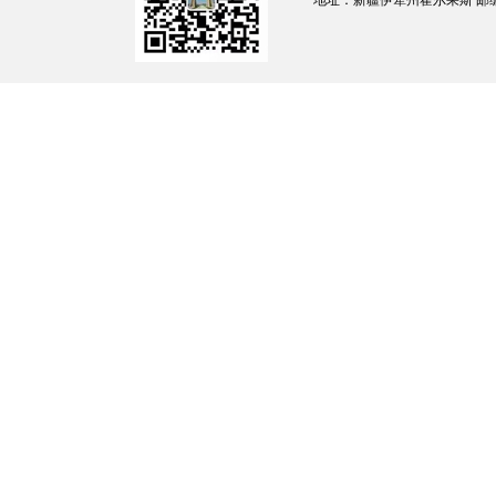
地址：新疆伊犁州霍尔果斯 邮编：835
26
霍尔果斯市永和餐厅
27
霍尔果斯市亿锅焖快餐店
玉
28
霍尔果斯市鑫汇百味饺子馆
29
霍尔果斯市新万里金汤牛肉面馆
玉
30
霍尔果斯市辣润旋转小火锅店
柳
31
霍尔果斯市椒尚椒串串火锅店
郭
32
霍尔果斯市铭香阁餐厅
玉
33
霍尔果斯市欣味面馆
34
霍尔果斯市卡拉苏街道壹号抓饭餐饮店
35
霍尔果斯市阿斯博森饭馆
玉
36
霍尔果斯市馋卷卷特色面筋
37
霍尔果斯市陕风秦味腊汁肉夹馍店