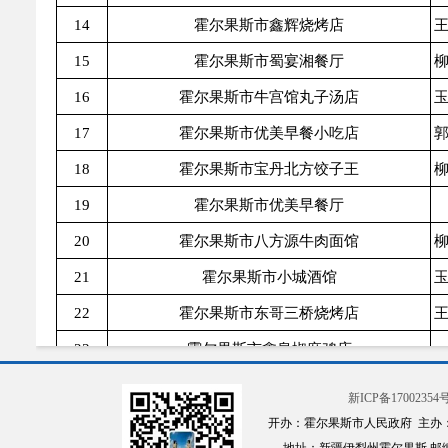
14
霍尔果斯市鑫辉烧烤店
王
15
霍尔果斯市蜀宴湘餐厅
柳
16
霍尔果斯市牛宫馆丸子汤店
玉
17
霍尔果斯市优美早餐小吃店
郭
18
霍尔果斯市宝丹北方饺子王
柳
19
霍尔果斯市优美早餐厅
20
霍尔果斯市八方源牛肉面馆
柳
21
霍尔果斯市小城酒馆
玉
22
霍尔果斯市东哥三桥烧烤店
王
23
霍尔果斯市鑫泉椒麻鸡店
24
霍尔果斯市林记黑竹笋牛尾餐厅
新ICP备17002354号
25
霍尔果斯市马十九早餐店
王
开办：霍尔果斯市人民政府 主办