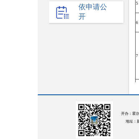
权责清单
5
依申请公
开
财政预决算
6
法律法规
政府采购
政策解读
7
人大建议
政协提案
8
重点领域
政府会议
9
开办：霍
行政事业性收费
地址：新疆
1
助企纾困