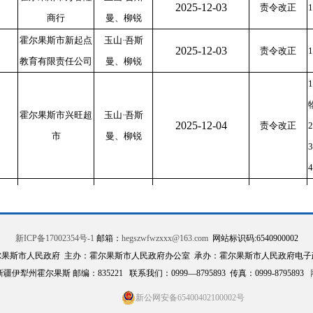
2025-12-03
责令改正
商行
曼、柳锐
霍尔果斯市新起点
玉山·吾斯
2025-12-03
责令改正
教育有限责任公司
曼、柳锐
霍尔果斯市兴旺超
玉山·吾斯
2025-12-04
责令改正
市
曼、柳锐
霍尔果斯市多便利
郭鹏、玉山·
2025-12-05
责令改正
超市
吾斯曼
霍尔果斯市鼎蔬阁
新ICP备17002354号-1
邮箱：
hegszwfwzxxx@163.com
网站标识码:6540900002
2025-12-06
郭鹏、柳锐
责令改正
特色快餐店
尔果斯市人民政府 主办：霍尔果斯市人民政府办公室 承办：霍尔果斯市人民政府电子
伊犁州霍尔果斯 邮编：835221 联系我们：0999—8795893 传真：0999-8795893
霍尔果斯市佩奇宠
2025-12-07
0
柳锐、郭鹏
责令改正
物生活馆
新公网安备65400402100002号