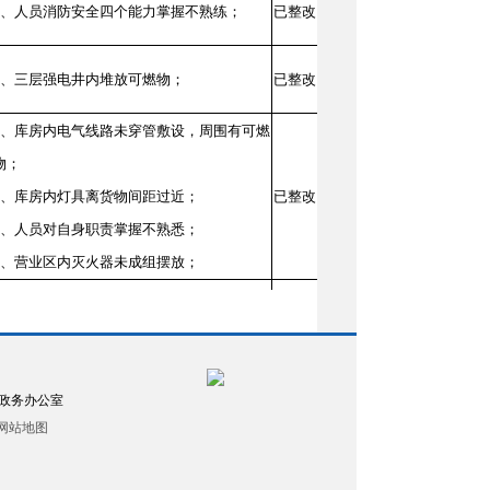
1、人员消防安全四个能力掌握不熟练；
已整改
1、三层强电井内堆放可燃物；
已整改
1、库房内电气线路未穿管敷设，周围有可燃
物；
2、库房内灯具离货物间距过近；
已整改
3、人员对自身职责掌握不熟悉；
4、营业区内灭火器未成组摆放；
1、人员不会自检灭火器；
已整改
1、员工不会使用灭火器扑救初期火灾；
已整改
政务办公室
网站地图
1、营业区内灭火器未成组摆放；
已整改