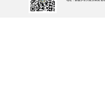
地址：新疆伊犁州霍尔果斯 邮编：835
家常菜馆
吾斯曼
霍尔果斯市星爵台
柳锐、玉山·
2025-11-11
12
球俱乐部（个体工
责令改
吾斯曼
商户）
霍尔果斯市融媒体
玉山·吾斯
2025-11-12
13
责令改
中心
曼、郭鹏
中国邮政集团有限
公司新疆维吾尔自
玉山·吾斯
2025-11-13
14
责令改
治区霍尔果斯市分
曼、郭鹏
公司
玉山·吾斯
2025-11-13
15
刘淑兰中医诊
责令改
曼、郭鹏