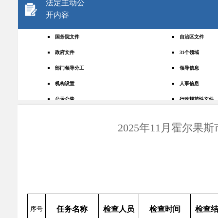
法定主动公
开内容
国务院文件
自治区文件
政府文件
31个领域
部门领导分工
领导信息
机构设置
人事信息
公示公告
行政规范性文件
+
规划统计
应急管理
2025年11月霍尔
权责清单
财政预决算
法律法规
政府采购
政策解读
人大建议
政协提案
重点领域
政府会议
行政事业性收费
任务名称
检查人员
检查时间
检查
序号
助企纾困
重大决策预公开