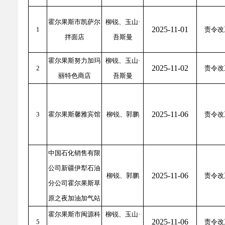
乡村振兴
公共企事业单位
霍尔果斯市凯萨尔
柳锐、玉山·
优化营商环境
行政许可／行政
2025-11-01
1
责令改
拌面店
吾斯曼
双随机、一公开
霍尔果斯努力加玛
柳锐、玉山·
2025-11-02
2
责令改
丽特色商店
吾斯曼
2025-11-06
3
霍尔果斯馨雅宾馆
柳锐、郭鹏
责令改
中国石化销售有限
公司新疆伊犁石油
2025-11-06
柳锐、郭鹏
责令改
分公司霍尔果斯草
原之夜加油加气站
霍尔果斯市闽源科
柳锐、玉山·
2025-11-06
5
责令改