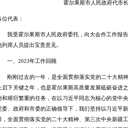
霍尔果斯市人民政府代市
各位代表：
我受霍尔果斯市人民政府委托，向大会作工作报
他列席人员提出宝贵意见。
一、
202
3
年工作回顾
刚刚过去的一年，
是全面贯彻落实党的二十大精
上启下关键之年
，
也是
霍尔果斯
高质量发展砥砺奋进
势和
艰巨
繁重
的
任务
，在以习近平同志为核心的党中
党委、政府和市委的
正确
领导下
，
我们坚持以习近平
导
，全面
贯彻落实党的
二十大
精神
、
第三次中央新疆