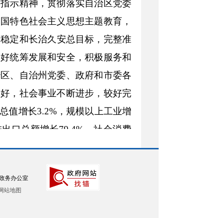
要指示精神，贯彻落实自治区党委
中国特色社会主义思想主题教育，
会稳定和长治久安总目标
，完整准
更好
统筹发展和安全
，积极服务和
治区、自治州党委、政府和市委
各
向好，社会事业不断进步，较好完
总值增长
3.2%
，
规模以上工业增
进出口总额增长
79.4
%
，
社会消费
，
城乡居民
人均
可支配
收入分别
增
政务办公室
网站地图
有效释放
。