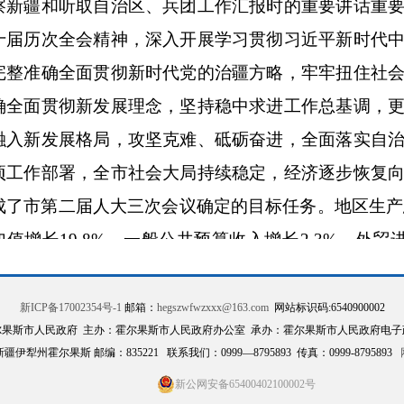
察新疆
和听取自治区、兵团工作汇报时的重要讲话重
十届历次全会精神，深入开展学习贯彻习近平新时代
完整准确全面贯彻新时代党的治疆方略
，
牢牢扭住社
确全面贯彻新发展理念，坚持稳中求进工作总基调，
融入新发展格局，
攻坚克难、砥砺奋进，全面落实
自
项
工作部署
，全市社会大局持续稳定，经济逐步恢复
成了市第二届人大三次会议确定的目标任务。地区
生产
加值
增长
19.8
%
，一般
公共预算收入增长
2.3%
，
外贸
品零售总额
增长
24.2%
，
招商引资到位资金增长
17.4%
长
7
%
、
10
%
。
新ICP备17002354号-1
邮箱：
hegszwfwzxxx@163.com
网站标识码:6540900002
尔果斯市人民政府 主办：霍尔果斯市人民政府办公室 承办：霍尔果斯市人民政府电子
伊犁州霍尔果斯 邮编：835221 联系我们：0999—8795893 传真：0999-8795893
一年来，我们全力以赴抓项目、育主体，
发展活力
新公网安备65400402100002号