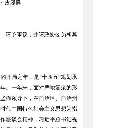
长
⠂
皮履屏
告，请予审议，并请政协委员和其
神的开局之年
，
是
“
十四五
”
规划承
之年
。
一年来
，
面对严峻复杂的形
央坚强领导下，
在自治区、自治州
新时代中国特色社会主义思想为指
工作座谈会精神
，
习近平总书记视