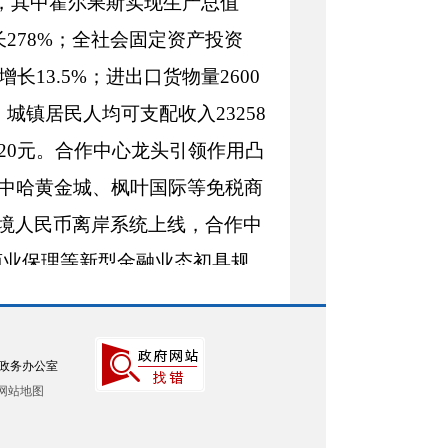
），其中霍尔果斯实现生产总值
增长278%；全社会固定资产投资
增长13.5%；进出口货物量2600
；城镇居民人均可支配收入23258
220元。合作中心龙头引领作用凸
、中哈黄金城、枫叶国际等免税商
境人民币离岸系统上线，合作中
、商业保理等新型金融业态初具规
收，全年入出区人数突破500万
成投用，博士皓、兆丰和、麦客、
政务办公室
续工程全面推进，国际客运站项目
网站地图
境公路建成通车。总投资22亿元的
金，全面启动霍尔果斯中哈国际文