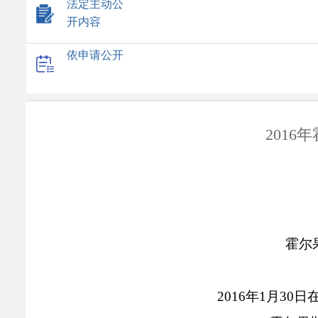
法定主动公
开内容
依申请公开
201
霍尔
2016
年
1
月
30
日