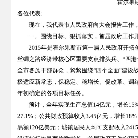
霍尔果
各位代表
:
现在，我代表市人民政府向大会报告工作
一、围绕目标、狠抓落实，首届政府工作
2015
年是
霍尔果斯市第一届
人民政府开拓
丝绸之路经济带核心区重要支点排头兵、
“
四港
全市各族干部群众，紧紧围绕
“
四个全面
”
建设
极适应新常态，保稳定、稳增长、促改革、调
年初确定的各项目标任务。
预计，全年实现生产总值
14
亿元，增长
15
27.1%
；公共财政预算收入
3.45
亿元，增长
18%
易额
120
亿美元；城镇居民人均可支配收入
241