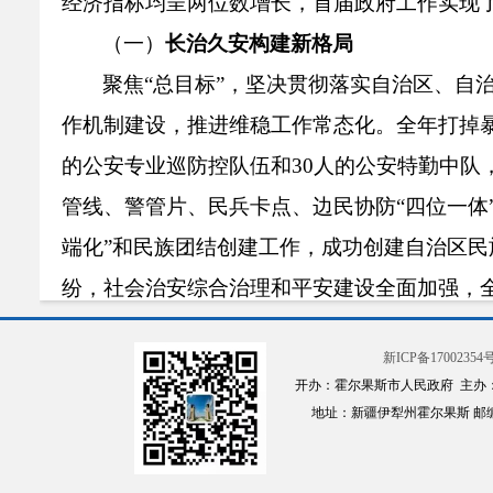
经济指标均呈两位数增长，首届政府工作实现
（一）
长治久安构建新格局
聚焦
“
总目标
”
，坚决贯彻落实自治区、自
作机制建设，推进维稳工作常态化。全年打掉
的公安专业巡防控队伍和
30
人的公安特勤中队
管线、警管片、民兵卡点、边民协防
“
四位一体
端化
”
和民族团结创建工作，成功创建自治区民
纷，社会治安综合治理和平安建设全面加强，
（二）经济发展开创新局面
新ICP备17002354号
现代农牧业加快发展。全年粮食种植面积7.
开办：霍尔果斯市人民政府 主办
别达2368吨、3550吨和509吨，分别增长3%
地址：新疆伊犁州霍尔果斯 邮编：835
万元。全年转移农村富余劳动力3035人次，创
元。项目建设不断加强，实施项目72个，新开