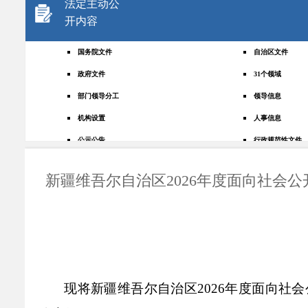
法定主动公
开内容
国务院文件
自治区文件
政府文件
31个领域
部门领导分工
领导信息
机构设置
人事信息
公示公告
行政规范性文件
+
规划统计
应急管理
新疆维吾尔自治区2026年度面向社会
权责清单
财政预决算
法律法规
政府采购
政策解读
人大建议
政协提案
重点领域
政府会议
行政事业性收费
现将新疆维吾尔自治区
2026年度面向
助企纾困
重大决策预公开