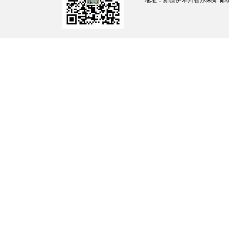
地址：新疆伊犁州霍尔果斯 邮编：835
还应当符合以下条件：
1.参加新疆维吾尔自治区2026年度面
2.参加笔试的考试类别、科目须与调剂职
3.符合拟调剂职位所要求的资格条件。
（三）调剂程序
1.职位查询。报考者可以登录新疆人事考试中心网站
度面向社会公开考试录用公务员调剂职位表》（
2.报名及资格初审。2026年4月16日10
考试中心网站报名系统，选报调剂职位。报名