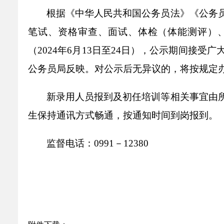
乡村振兴
公共企事业单位
根据《中华人民共和国公务员法》《公务
优化营商环境
行政许可／行政
笔试、资格审查、面试、体检（体能测评）
双随机、一公开
（2024年6月13日至24日），公示期间接
公务员局反映。对公示后无异议的，将按规定
新录用人员报到及初任培训等相关事宜由
生保持通讯方式畅通，按通知时间到岗报到。
监督电话：
0991－12380