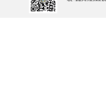
地址：新疆伊犁州霍尔果斯 邮编：835