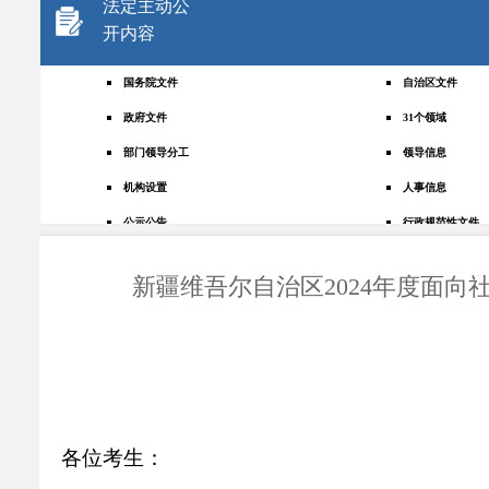
法定主动公
开内容
国务院文件
自治区文件
政府文件
31个领域
部门领导分工
领导信息
机构设置
人事信息
公示公告
行政规范性文件
+
规划统计
应急管理
新疆维吾尔自治区2024年度面
权责清单
财政预决算
法律法规
政府采购
政策解读
人大建议
政协提案
重点领域
政府会议
行政事业性收费
各位考生：
助企纾困
重大决策预公开