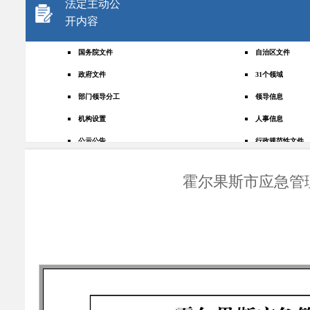
法定主动公
开内容
国务院文件
自治区文件
政府文件
31个领域
部门领导分工
领导信息
机构设置
人事信息
公示公告
行政规范性文件
+
规划统计
应急管理
霍尔果斯市应急管
权责清单
财政预决算
法律法规
政府采购
政策解读
人大建议
政协提案
重点领域
政府会议
行政事业性收费
助企纾困
重大决策预公开