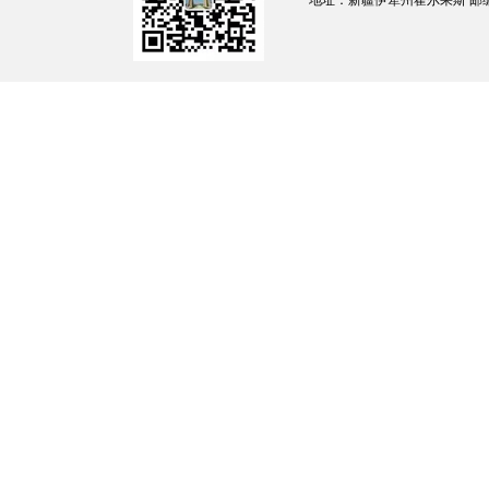
地址：新疆伊犁州霍尔果斯 邮编：835