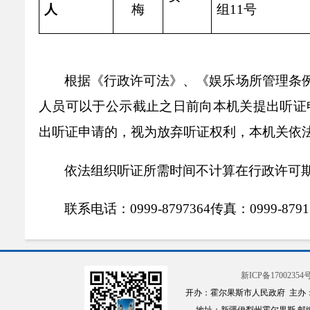
人
梅
组
11
号
根据《行政许可法》、《娱乐场所管理条
人员可以于公示截止之日前向本机关提出听证
出听证申请的，视为放弃听证权利，本机关依
依法组织听证所需时间不计算在行政许可
联系电话：
0999-8797364
传真：
0999-879
通讯地址：
霍尔果斯市亚欧北路
1
号电视台
新ICP备17002354号
邮编：
835221
开办：霍尔果斯市人民政府 主办