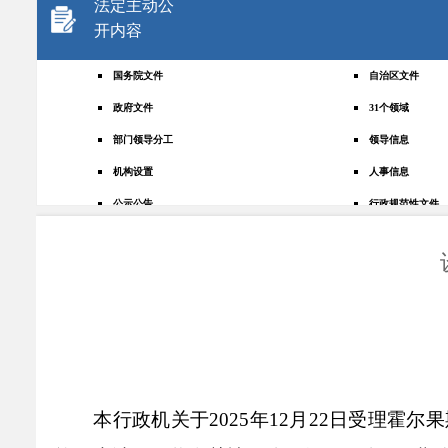
法定主动公
开内容
国务院文件
自治区文件
政府文件
31个领域
部门领导分工
领导信息
机构设置
人事信息
公示公告
行政规范性文件
+
规划统计
应急管理
权责清单
财政预决算
法律法规
政府采购
政策解读
人大建议
政协提案
重点领域
政府会议
行政事业性收费
本行政机关于2025年12月22日受理
助企纾困
重大决策预公开