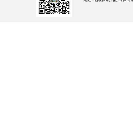
地址：新疆伊犁州霍尔果斯 邮编：835