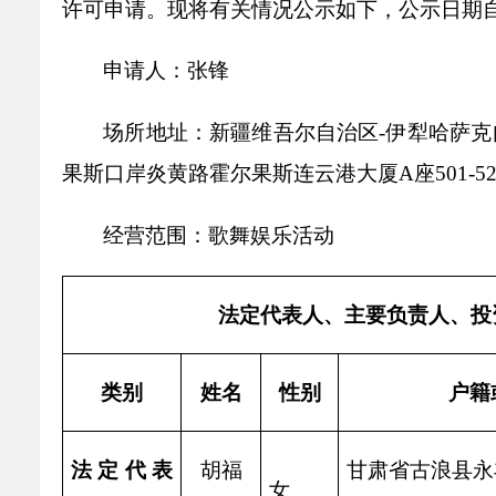
许可申请。现将有关情况公示如下，公示日期自202
乡村振兴
公共企事业单位
优化营商环境
行政许可／行政
申请人：张锋
双随机、一公开
场所地址：新疆维吾尔自治区-伊犁哈萨克
果斯口岸炎黄路霍尔果斯连云港大厦A座501-52
经营范围：歌舞娱乐活动
法定代表人、主要负责人、投
类
别
姓名
性别
户籍
法定代表
胡福
甘肃省古浪县永
女