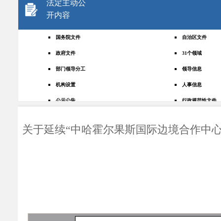
法定主动公
开内容
国务院文件
自治区文件
政府文件
31个领域
部门领导分工
领导信息
机构设置
人事信息
公示公告
行政规范性文件
+
规划统计
应急管理
关于延续“中哈霍尔果斯国际边境合作中
权责清单
财政预决算
法律法规
政府采购
政策解读
人大建议
政协提案
重点领域
政府会议
行政事业性收费
助企纾困
重大决策预公开