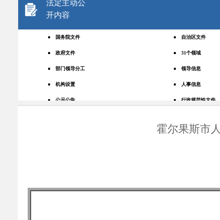
法定主动公
开内容
国务院文件
自治区文件
政府文件
31个领域
部门领导分工
领导信息
机构设置
人事信息
公示公告
行政规范性文件
+
规划统计
应急管理
霍尔果斯市人
权责清单
财政预决算
法律法规
政府采购
政策解读
人大建议
政协提案
重点领域
政府会议
行政事业性收费
助企纾困
重大决策预公开