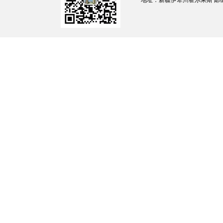
地址：新疆伊犁州霍尔果斯 邮编：835