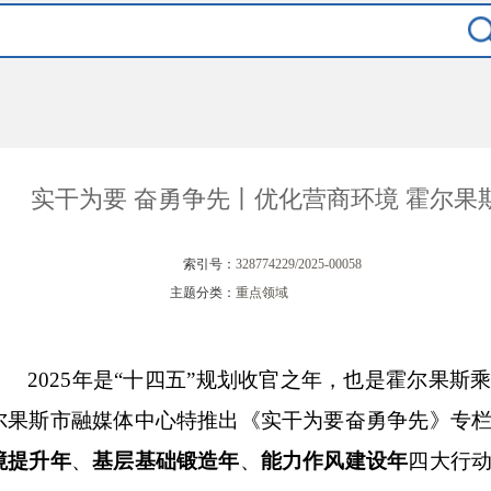
实干为要 奋勇争先丨优化营商环境 霍尔果
索引号：
328774229/2025-00058
主题分类：
重点领域
2025年是“十四五”规划收官之年，也是霍尔果
尔果斯市融媒体中心特推出《实干为要奋勇争先》专
境提升年
、
基层基础锻造年
、
能力作风建设年
四大行