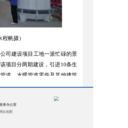
永程帆
摄
）
限公司建设项目工地一派忙碌的景
该项目分两期建设，引进10条生
代管道、水暖管道零件及其他建筑
划，我们这个月底设备基本可以安
政务办公室
。项目达产后，可以为当地解决一
网站地图
产值两亿元左右，税收2000万