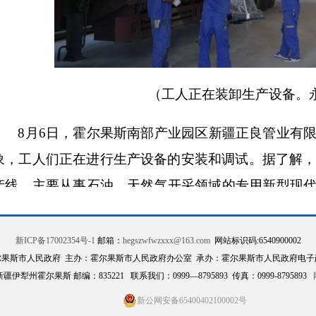
（
工人正在装卸生产设备。
8月6日，霍尔果斯南部产业园区新疆正良管业有
象，工人们正在进行生产设备的安装和调试。据了解，
产线，主要从事石油、天然气开采领域的专用新型现
用金属制品、塑料制品制造等业务。
新ICP备17002354号-1
邮箱：
hegszwfwzxxx@163.com
网站标识码:6540900002
新疆正良管业有限公司负责人郑志勇说：
“按照计
尔果斯市人民政府 主办：霍尔果斯市人民政府办公室 承办：霍尔果斯市人民政府电子
装到位，主体验收也将完成，争取在下个月开机试产
伊犁州霍尔果斯 邮编：835221 联系我们：0999—8795893 传真：0999-8795893
些就业岗位，基于产品在全球的领先性，我们一期预计年
新公网安备65400402100002号